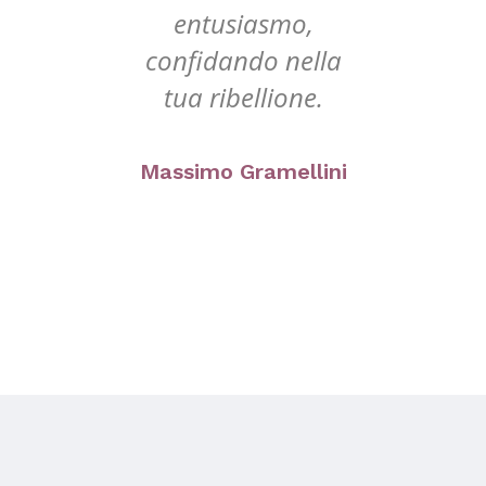
entusiasmo,
la
confidando nella
c
tua ribellione.
ni
Massimo Gramellini
M