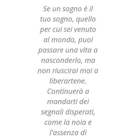
l
Se un sogno è il
lo
tuo sogno, quello
t
to
per cui sei venuto
p
i
al mondo, puoi
a a
passare una vita a
pa
ma
nasconderlo, ma
n
i a
non riuscirai mai a
no
liberartene.
Continuerà a
mandarti dei
i,
segnali disperati,
s
e
come la noia e
l'assenza di