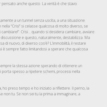
er pensato anche questo. La verità è che stavo
atamente a un tunnel senza uscita, a una situazione
lla “Crisi” si celasse qualcosa di molto diverso, se
i cambiare!”. Crisi… quando si desidera cambiare, avviare
n discussione e questo, naturalmente, destabilizza. Ma
di nuovo, di diverso cos’è? L’immobilità, il restare
e si è sempre fatto limitandosi a sperare che qualcosa
e sempre la stessa azione sperando di ottenere un
ci porta spesso a ripetere schemi, processi nella
 ho preso tempo e ho iniziato a riflettere. Il perno, la
se non tu. Se non sei tu la prima a immaginare, a