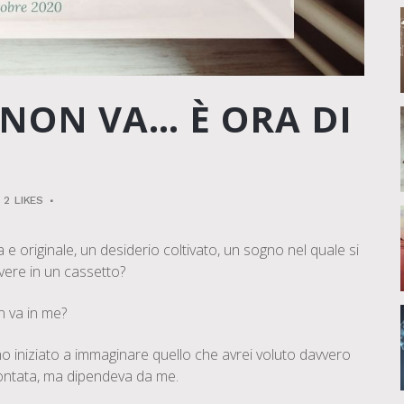
NON VA… È ORA DI
2
LIKES
 e originale, un desiderio coltivato, un sogno nel quale si
vere in un cassetto?
n va in me?
iniziato a immaginare quello che avrei voluto davvero
ontata, ma dipendeva da me.