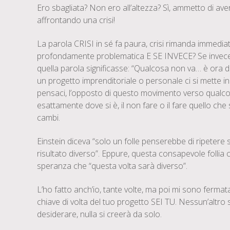
Ero sbagliata? Non ero all’altezza? Sì, ammetto di av
affrontando una crisi!
La parola CRISI in sé fa paura, crisi rimanda immedi
profondamente problematica E SE INVECE? Se invece ne
quella parola significasse: “Qualcosa non va… è ora d
un progetto imprenditoriale o personale ci si mette i
pensaci, l’opposto di questo movimento verso qualcosa 
esattamente dove si è, il non fare o il fare quello ch
cambi.
Einstein diceva “solo un folle penserebbe di ripeter
risultato diverso”. Eppure, questa consapevole follia 
speranza che “questa volta sarà diverso”.
L’ho fatto anch’io, tante volte, ma poi mi sono fermata,
chiave di volta del tuo progetto SEI TU. Nessun’altro 
desiderare, nulla si creerà da solo.